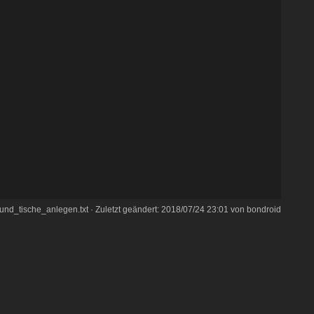
und_tische_anlegen.txt
· Zuletzt geändert:
2018/07/24 23:01
von
bondroid